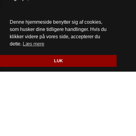
Telefon:
97851148
Email:
kontakt@1148.dk
Denne hjemmeside benytter sig af cookies,
som husker dine tidligere handlinger. Hvis du
Cookie- og privatlivspolitik
klikker videre på vores side, accepterer du
dette.
Læs mere
Website og billetsystem fra ebillet a/s
LUK