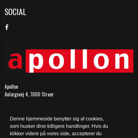
SOCIAL
Apollon
Anlægsvej 4, 7600 Struer
Telefon:
97851148
Email:
kontakt@1148.dk
Denne hjemmeside benytter sig af cookies,
som husker dine tidligere handlinger. Hvis du
Cookie- og privatlivspolitik
klikker videre på vores side, accepterer du