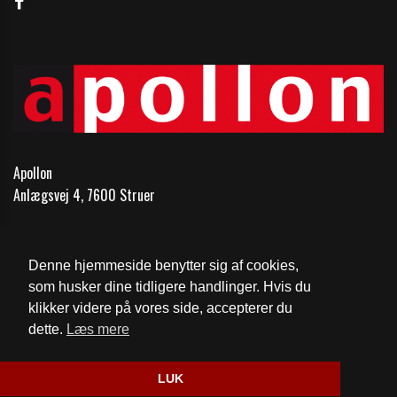
Apollon
Anlægsvej 4, 7600 Struer
Telefon:
97851148
Email:
kontakt@1148.dk
Denne hjemmeside benytter sig af cookies,
som husker dine tidligere handlinger. Hvis du
Cookie- og privatlivspolitik
klikker videre på vores side, accepterer du
dette.
Læs mere
Website og billetsystem fra ebillet a/s
LUK