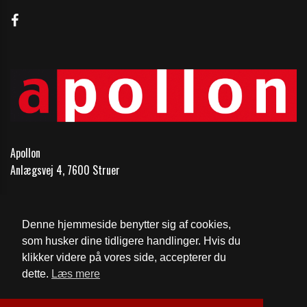
Apollon
Anlægsvej 4, 7600 Struer
Telefon:
97851148
Email:
kontakt@1148.dk
Denne hjemmeside benytter sig af cookies,
som husker dine tidligere handlinger. Hvis du
Cookie- og privatlivspolitik
klikker videre på vores side, accepterer du
dette.
Læs mere
Website og billetsystem fra ebillet a/s